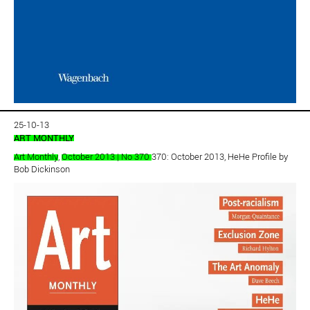
25-10-13
ART MONTHLY
Art Monthly
,
October 2013 | No 370
370: October 2013, HeHe Profile by
Bob Dickinson