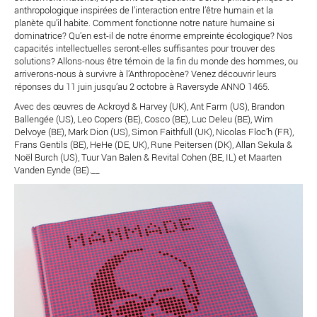
anthropologique inspirées de l’interaction entre l’être humain et la
planète qu’il habite. Comment fonctionne notre nature humaine si
dominatrice? Qu’en est-il de notre énorme empreinte écologique? Nos
capacités intellectuelles seront-elles suffisantes pour trouver des
solutions? Allons-nous être témoin de la fin du monde des hommes, ou
arriverons-nous à survivre à l’Anthropocène? Venez découvrir leurs
réponses du 11 juin jusqu’au 2 octobre à Raversyde ANNO 1465.
Avec des œuvres de Ackroyd & Harvey (UK), Ant Farm (US), Brandon
Ballengée (US), Leo Copers (BE), Cosco (BE), Luc Deleu (BE), Wim
Delvoye (BE), Mark Dion (US), Simon Faithfull (UK), Nicolas Floc’h (FR),
Frans Gentils (BE), HeHe (DE, UK), Rune Peitersen (DK), Allan Sekula &
Noël Burch (US), Tuur Van Balen & Revital Cohen (BE, IL) et Maarten
Vanden Eynde (BE).__