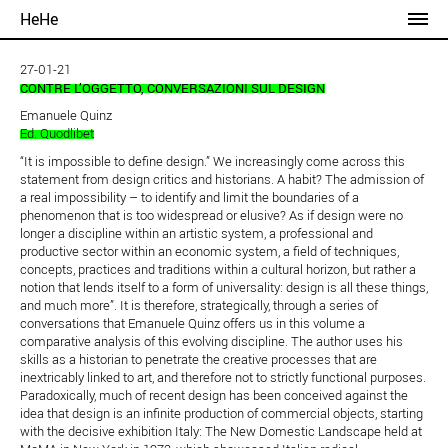
HeHe
27-01-21
CONTRE L’OGGETTO, CONVERSAZIONI SUL DESIGN
Emanuele Quinz
Ed. Quodlibet
“It is impossible to define design.” We increasingly come across this
statement from design critics and historians. A habit? The admission of
a real impossibility – to identify and limit the boundaries of a
phenomenon that is too widespread or elusive? As if design were no
longer a discipline within an artistic system, a professional and
productive sector within an economic system, a field of techniques,
concepts, practices and traditions within a cultural horizon, but rather a
notion that lends itself to a form of universality: design is all these things,
and much more”. It is therefore, strategically, through a series of
conversations that Emanuele Quinz offers us in this volume a
comparative analysis of this evolving discipline. The author uses his
skills as a historian to penetrate the creative processes that are
inextricably linked to art, and therefore not to strictly functional purposes.
Paradoxically, much of recent design has been conceived against the
idea that design is an infinite production of commercial objects, starting
with the decisive exhibition Italy: The New Domestic Landscape held at